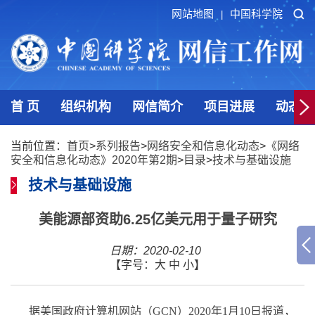
网站地图
中国科学院
|
首 页
组织机构
网信简介
项目进展
动态发
当前位置：
首页
>
系列报告
>
网络安全和信息化动态
>
《网络
安全和信息化动态》2020年第2期
>
目录
>
技术与基础设施
技术与基础设施
美能源部资助6.25亿美元用于量子研究
日期：2020-02-10
【字号：
大
中
小
】
据美国政府计算机网站
（
GCN
）
2020
年
1
月
10
日报道，