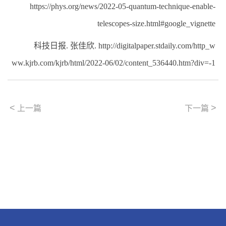
https://phys.org/news/2022-05-quantum-technique-enable-
telescopes-size.html#google_vignette
科技日报
.
张佳欣
. http://digitalpaper.stdaily.com/http_w
ww.kjrb.com/kjrb/html/2022-06/02/content_536440.htm?div=-1
<
>
上一篇
下一篇