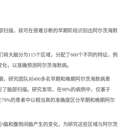
部扫描，就可在很难诊断的早期阶段识别出阿尔茨海默
们将大脑分为
115
个区域，分配了
660
个不同的特征，例
变化，以准确预测阿尔茨海默病。
据，研究团队对
400
多名早期和晚期阿尔茨海默病患
行了脑部扫描。研究发现，在
98%
的病例中，仅基于
在
79%
的患者中以相当高的准确度区分早期和晚期阿尔
小脑和腹侧间脑产生的变化，为研究这些区域与阿尔茨