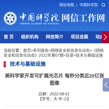
网站地图
中国科学院
|
首 页
组织机构
网信简介
项目进展
动态发
当前位置：
首页
>
系列报告
>
网络安全和信息化动态
>
《网络
安全和信息化动态》2022年第07期
>
目录
>
技术与基础设施
技术与基础设施
美科学家开发可扩展光芯片 每秒分类近20亿张
图像
日期：2022-08-01
【字号：
大
中
小
】