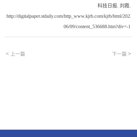
科技日报
.
刘霞
.
http://digitalpaper.stdaily.com/http_www.kjrb.com/kjrb/html/2022-
06/09/content_536688.htm?div=-1
<
>
上一篇
下一篇