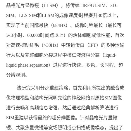
晶格光片显微镜（
LLSM
），将传统
TIRF/GI-SIM
、
3D-
SIM
、
LLS-SIM
和
LLSM
的成像速度
/
时程提升
30
倍以上，
实现了当前国际最快（
684Hz
）、成像时程最长（最长可
达
3
小时、
60,000
时间点以上）的活体细胞成像性能，首次
对高速摆动纤毛（
>30Hz
）中转运蛋白（
IFT
）的多种运输
行为以及完整细胞分裂过程中核仁液液相分离（
liquid-
liquid phase separation
）过程进行快速、多色、长时程、超
分辨观测。
该研究采用分步重建策略，首先利用所提出的融合成
像物理模型和结构光照明先验的神经网络对原始
SIM
图像
进行去噪和高频信息增强，然后通过经典解析算法进行
SIM
重建以获得最终的超分辨图像。针对晶格光片显微
镜、共聚焦显微镜等宽场照明或点扫描成像模态，提出了